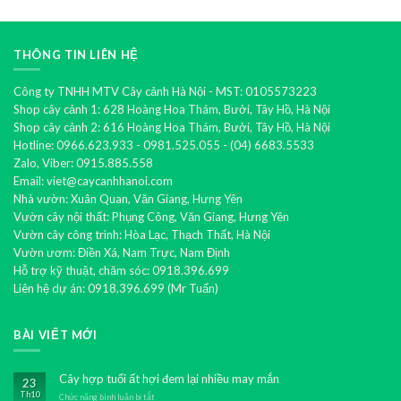
THÔNG TIN LIÊN HỆ
Công ty TNHH MTV Cây cảnh Hà Nội - MST: 0105573223
Shop cây cảnh 1: 628 Hoàng Hoa Thám, Bưởi, Tây Hồ, Hà Nội
Shop cây cảnh 2: 616 Hoàng Hoa Thám, Bưởi, Tây Hồ, Hà Nội
Hotline: 0966.623.933 - 0981.525.055 - (04) 6683.5533
Zalo, Viber: 0915.885.558
Email: viet@caycanhhanoi.com
Nhà vườn: Xuân Quan, Văn Giang, Hưng Yên
Vườn cây nội thất: Phụng Công, Văn Giang, Hưng Yên
Vườn cây công trình: Hòa Lạc, Thạch Thất, Hà Nội
Vườn ươm: Điền Xá, Nam Trực, Nam Định
Hỗ trợ kỹ thuật, chăm sóc: 0918.396.699
Liên hệ dự án: 0918.396.699 (Mr Tuấn)
BÀI VIẾT MỚI
Cây hợp tuổi ất hợi đem lại nhiều may mắn
23
Th10
Chức năng bình luận bị tắt
ở