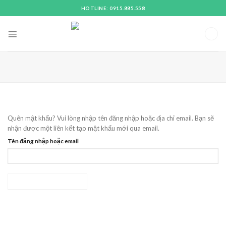
Skip
HOTLINE: 0915.885.558
to
content
Quên mật khẩu? Vui lòng nhập tên đăng nhập hoặc địa chỉ email. Bạn sẽ
nhận được một liên kết tạo mật khẩu mới qua email.
Tên đăng nhập hoặc email
ĐẶT LẠI MẬT KHẨU