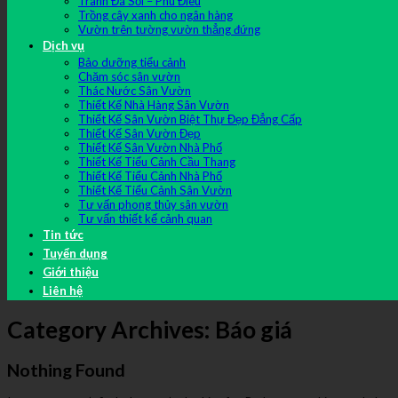
Tranh Đá Sỏi – Phù Điêu
Trồng cây xanh cho ngân hàng
Vườn trên tường vườn thẳng đứng
Dịch vụ
Bảo dưỡng tiểu cảnh
Chăm sóc sân vườn
Thác Nước Sân Vườn
Thiết Kế Nhà Hàng Sân Vườn
Thiết Kế Sân Vườn Biệt Thự Đẹp Đẳng Cấp
Thiết Kế Sân Vườn Đẹp
Thiết Kế Sân Vườn Nhà Phố
Thiết Kế Tiểu Cảnh Cầu Thang
Thiết Kế Tiểu Cảnh Nhà Phố
Thiết Kế Tiểu Cảnh Sân Vườn
Tư vấn phong thủy sân vườn
Tư vấn thiết kế cảnh quan
Tin tức
Tuyển dụng
Giới thiệu
Liên hệ
Category Archives:
Báo giá
Nothing Found