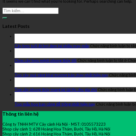
It seems we can’t find what you’re looking for. Perhaps searching can help.
Latest Posts
23
Th10
Cây hợp tuổi ất hợi đem lại nhiều may mắn
Chức năng bình luận bị tắt
23
Th10
Chọn cây hợp mệnh phong thủy tốt
Chức năng bình luận bị tắt
ở Chọn
22
Th10
Top cây quà tặng khai trương bán chạy nhất hiện nay
Chức năng bình 
21
Th10
Top cây phong thủy mang lại tài lộc cho gia chủ
Chức năng bình luận b
21
Th10
Top mẫu hoa ban công dễ trồng nhất hiện nay
Chức năng bình luận bị
Thông tin liên hệ
Công ty TNHH MTV Cây cảnh Hà Nội - MST: 0105573223
Shop cây cảnh 1: 628 Hoàng Hoa Thám, Bưởi, Tây Hồ, Hà Nội
Shop cây cảnh 2: 616 Hoàng Hoa Thám, Bưởi, Tây Hồ, Hà Nội