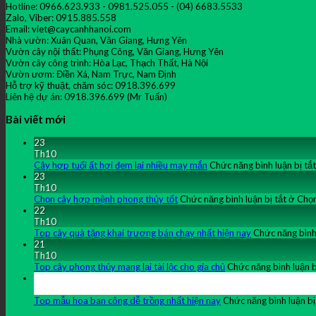
Hotline: 0966.623.933 - 0981.525.055 - (04) 6683.5533
Zalo, Viber: 0915.885.558
Email: viet@caycanhhanoi.com
Nhà vườn: Xuân Quan, Văn Giang, Hưng Yên
Vườn cây nội thất: Phụng Công, Văn Giang, Hưng Yên
Vườn cây công trình: Hòa Lạc, Thạch Thất, Hà Nội
Vườn ươm: Điền Xá, Nam Trực, Nam Định
Hỗ trợ kỹ thuật, chăm sóc: 0918.396.699
Liên hệ dự án: 0918.396.699 (Mr Tuấn)
Bài viết mới
23
Th10
Cây hợp tuổi ất hợi đem lại nhiều may mắn
Chức năng bình luận bị tắt
23
Th10
Chọn cây hợp mệnh phong thủy tốt
Chức năng bình luận bị tắt
ở Chọn
22
Th10
Top cây quà tặng khai trương bán chạy nhất hiện nay
Chức năng bình 
21
Th10
Top cây phong thủy mang lại tài lộc cho gia chủ
Chức năng bình luận b
21
Th10
Top mẫu hoa ban công dễ trồng nhất hiện nay
Chức năng bình luận bị