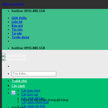
Skip to content
hotline: 0915.885.558
Giới thiệu
Liên hệ
Báo giá
Tin tức
Tư vấn
Tuyển dụng
hotline: 0915.885.558
Trang chủ
Cây cảnh
Cây ban công
0
₫
Cây bon-sai
Cây cảnh để bàn
Chưa có sản phẩm trong giỏ hàng.
Cây cảnh ngoại thất
Cây cảnh nội thất
Giỏ hàng