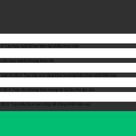
ở Cây hợp tuổi ất hợi đem lại nhiều may mắn
 cây hợp mệnh phong thủy tốt
luận bị tắt
ở Top cây quà tặng khai trương bán chạy nhất hiện nay
ị tắt
ở Top cây phong thủy mang lại tài lộc cho gia chủ
 tắt
ở Top mẫu hoa ban công dễ trồng nhất hiện nay