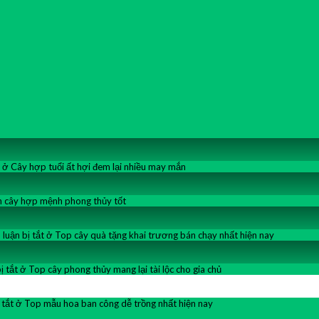
ở Cây hợp tuổi ất hợi đem lại nhiều may mắn
 cây hợp mệnh phong thủy tốt
luận bị tắt
ở Top cây quà tặng khai trương bán chạy nhất hiện nay
ị tắt
ở Top cây phong thủy mang lại tài lộc cho gia chủ
 tắt
ở Top mẫu hoa ban công dễ trồng nhất hiện nay