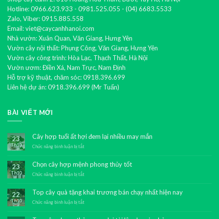
Hotline: 0966.623.933 - 0981.525.055 - (04) 6683.5533
Zalo, Viber: 0915.885.558
Email: viet@caycanhhanoi.com
Nhà vườn: Xuân Quan, Văn Giang, Hưng Yên
Vườn cây nội thất: Phụng Công, Văn Giang, Hưng Yên
Vườn cây công trình: Hòa Lạc, Thạch Thất, Hà Nội
Vườn ươm: Điền Xá, Nam Trực, Nam Định
Hỗ trợ kỹ thuật, chăm sóc: 0918.396.699
Liên hệ dự án: 0918.396.699 (Mr Tuấn)
BÀI VIẾT MỚI
Cây hợp tuổi ất hợi đem lại nhiều may mắn
23
Th10
Chức năng bình luận bị tắt
ở
Cây
hợp
Chọn cây hợp mệnh phong thủy tốt
23
tuổi
Th10
ất
Chức năng bình luận bị tắt
ở
hợi
Chọn
đem
cây
Top cây quà tặng khai trương bán chạy nhất hiện nay
22
lại
hợp
Th10
nhiều
mệnh
Chức năng bình luận bị tắt
ở
may
phong
Top
mắn
thủy
cây