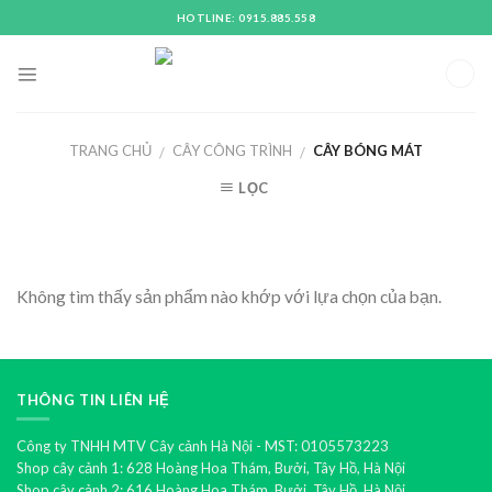
Skip
HOTLINE: 0915.885.558
to
content
TRANG CHỦ
CÂY CÔNG TRÌNH
CÂY BÓNG MÁT
/
/
LỌC
Không tìm thấy sản phẩm nào khớp với lựa chọn của bạn.
THÔNG TIN LIÊN HỆ
Công ty TNHH MTV Cây cảnh Hà Nội - MST: 0105573223
Shop cây cảnh 1: 628 Hoàng Hoa Thám, Bưởi, Tây Hồ, Hà Nội
Shop cây cảnh 2: 616 Hoàng Hoa Thám, Bưởi, Tây Hồ, Hà Nội