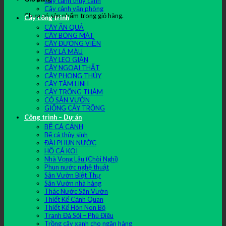
Cây cảnh thủy canh
Cây cảnh văn phòng
Chưa có sản phẩm trong giỏ hàng.
Cây công trình
CÂY ĂN QUẢ
CÂY BÓNG MÁT
CÂY ĐƯỜNG VIỀN
CÂY LÁ MÀU
CÂY LEO GIÀN
CÂY NGOẠI THẤT
CÂY PHONG THỦY
CÂY TÂM LINH
CÂY TRỒNG THẢM
CỎ SÂN VƯỜN
GIỐNG CÂY TRỒNG
Công trình – Dự án
BỂ CÁ CẢNH
Bể cá thủy sinh
ĐÀI PHUN NƯỚC
HỒ CÁ KOI
Nhà Vọng Lâu (Chòi Nghỉ)
Phun nước nghệ thuật
Sân Vườn Biệt Thự
Sân Vườn nhà hàng
Thác Nước Sân Vườn
Thiết Kế Cảnh Quan
Thiết Kế Hòn Non Bộ
Tranh Đá Sỏi – Phù Điêu
Trồng cây xanh cho ngân hàng