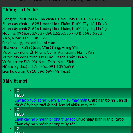
Thông tin liên hệ
Công ty TNHH MTV Cây cảnh Hà Nội - MST: 0105573223
Shop cây cảnh 1: 628 Hoàng Hoa Thám, Bưởi, Tây Hồ, Hà Nội
Shop cây cảnh 2: 616 Hoàng Hoa Thám, Bưởi, Tây Hồ, Hà Nội
Hotline: 0966.623.933 - 0981.525.055 - (04) 6683.5533
Zalo, Viber: 0915.885.558
Email: viet@caycanhhanoi.com
Nhà vườn: Xuân Quan, Văn Giang, Hưng Yên
Vườn cây nội thất: Phụng Công, Văn Giang, Hưng Yên
Vườn cây công trình: Hòa Lạc, Thạch Thất, Hà Nội
Vườn ươm: Điền Xá, Nam Trực, Nam Định
Hỗ trợ kỹ thuật, chăm sóc: 0918.396.699
Liên hệ dự án: 0918.396.699 (Mr Tuấn)
Bài viết mới
23
Th10
Cây hợp tuổi ất hợi đem lại nhiều may mắn
Chức năng bình luận bị
tắt
ở Cây hợp tuổi ất hợi đem lại nhiều may mắn
23
Th10
Chọn cây hợp mệnh phong thủy tốt
Chức năng bình luận bị tắt
ở
Chọn cây hợp mệnh phong thủy tốt
22