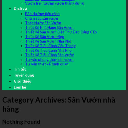
Vườn trên tường vườn thẳng đứng
Dịch vụ
Bảo dưỡng tiểu cảnh
Chăm sóc sân vườn
Thác Nước Sân Vườn
Thiết Kế Nhà Hàng Sân Vườn
Thiết Kế Sân Vườn Biệt Thự Đẹp Đẳng Cấp
Thiết Kế Sân Vườn Đẹp
Thiết Kế Sân Vườn Nhà Phố
Thiết Kế Tiểu Cảnh Cầu Thang
Thiết Kế Tiểu Cảnh Nhà Phố
Thiết Kế Tiểu Cảnh Sân Vườn
Tư vấn phong thủy sân vườn
Tư vấn thiết kế cảnh quan
Tin tức
Tuyển dụng
Giới thiệu
Liên hệ
Category Archives:
Sân Vườn nhà
hàng
Nothing Found