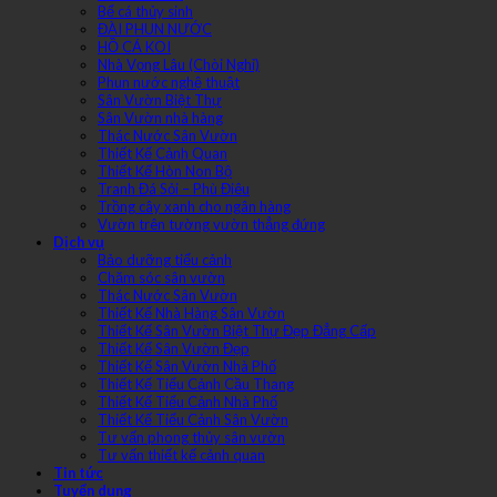
Bể cá thủy sinh
ĐÀI PHUN NƯỚC
HỒ CÁ KOI
Nhà Vọng Lâu (Chòi Nghỉ)
Phun nước nghệ thuật
Sân Vườn Biệt Thự
Sân Vườn nhà hàng
Thác Nước Sân Vườn
Thiết Kế Cảnh Quan
Thiết Kế Hòn Non Bộ
Tranh Đá Sỏi – Phù Điêu
Trồng cây xanh cho ngân hàng
Vườn trên tường vườn thẳng đứng
Dịch vụ
Bảo dưỡng tiểu cảnh
Chăm sóc sân vườn
Thác Nước Sân Vườn
Thiết Kế Nhà Hàng Sân Vườn
Thiết Kế Sân Vườn Biệt Thự Đẹp Đẳng Cấp
Thiết Kế Sân Vườn Đẹp
Thiết Kế Sân Vườn Nhà Phố
Thiết Kế Tiểu Cảnh Cầu Thang
Thiết Kế Tiểu Cảnh Nhà Phố
Thiết Kế Tiểu Cảnh Sân Vườn
Tư vấn phong thủy sân vườn
Tư vấn thiết kế cảnh quan
Tin tức
Tuyển dụng