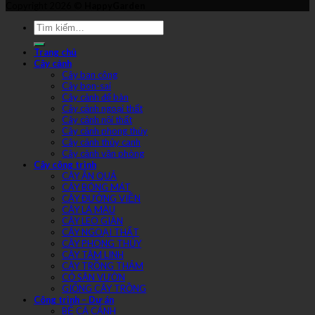
Copyright 2026 ©
HappyGarden
Trang chủ
Cây cảnh
Cây ban công
Cây bon-sai
Cây cảnh để bàn
Cây cảnh ngoại thất
Cây cảnh nội thất
Cây cảnh phong thủy
Cây cảnh thủy canh
Cây cảnh văn phòng
Cây công trình
CÂY ĂN QUẢ
CÂY BÓNG MÁT
CÂY ĐƯỜNG VIỀN
CÂY LÁ MÀU
CÂY LEO GIÀN
CÂY NGOẠI THẤT
CÂY PHONG THỦY
CÂY TÂM LINH
CÂY TRỒNG THẢM
CỎ SÂN VƯỜN
GIỐNG CÂY TRỒNG
Công trình – Dự án
BỂ CÁ CẢNH