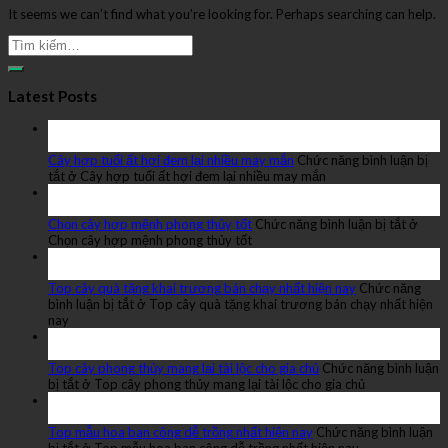
It seems we can’t find what you’re looking for. Perhaps searching can help.
Latest Posts
23
Th10
Cây hợp tuổi ất hợi đem lại nhiều may mắn
Chức năng bình luận bị
tắt
ở Cây hợp tuổi ất hợi đem lại nhiều may mắn
23
Th10
Chọn cây hợp mệnh phong thủy tốt
Chức năng bình luận bị tắt
ở
Chọn cây hợp mệnh phong thủy tốt
22
Th10
Top cây quà tặng khai trương bán chạy nhất hiện nay
Chức năng
bình luận bị tắt
ở Top cây quà tặng khai trương bán chạy nhất hiện
nay
21
Th10
Top cây phong thủy mang lại tài lộc cho gia chủ
Chức năng bình luận
bị tắt
ở Top cây phong thủy mang lại tài lộc cho gia chủ
21
Th10
Top mẫu hoa ban công dễ trồng nhất hiện nay
Chức năng bình luận
bị tắt
ở Top mẫu hoa ban công dễ trồng nhất hiện nay