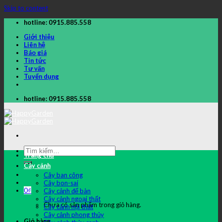
Skip to content
hotline: 0915.885.558
Giới thiệu
Liên hệ
Báo giá
Tin tức
Tư vấn
Tuyển dụng
hotline: 0915.885.558
Trang chủ
Cây cảnh
Cây ban công
Cây bon-sai
0
₫
Cây cảnh để bàn
Cây cảnh ngoại thất
Chưa có sản phẩm trong giỏ hàng.
Cây cảnh nội thất
Cây cảnh phong thủy
Giỏ hàng