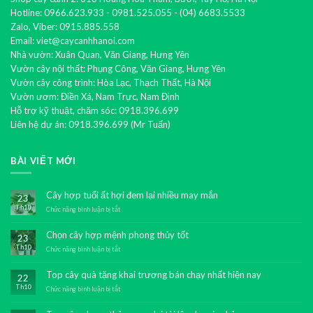
Hotline: 0966.623.933 - 0981.525.055 - (04) 6683.5533
Zalo, Viber: 0915.885.558
Email: viet@caycanhhanoi.com
Nhà vườn: Xuân Quan, Văn Giang, Hưng Yên
Vườn cây nội thất: Phụng Công, Văn Giang, Hưng Yên
Vườn cây công trình: Hòa Lạc, Thạch Thất, Hà Nội
Vườn ươm: Điền Xá, Nam Trực, Nam Định
Hỗ trợ kỹ thuật, chăm sóc: 0918.396.699
Liên hệ dự án: 0918.396.699 (Mr Tuấn)
BÀI VIẾT MỚI
Cây hợp tuổi ất hợi đem lại nhiều may mắn
23
Th10
Chức năng bình luận bị tắt
ở
Cây
hợp
Chọn cây hợp mệnh phong thủy tốt
23
tuổi
Th10
ất
Chức năng bình luận bị tắt
ở
hợi
Chọn
đem
cây
Top cây quà tặng khai trương bán chạy nhất hiện nay
22
lại
hợp
Th10
nhiều
mệnh
Chức năng bình luận bị tắt
ở
may
phong
Top
mắn
thủy
cây