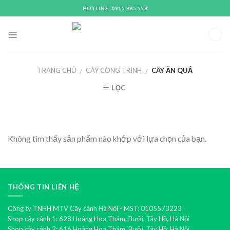
Skip
HOTLINE: 0915.885.558
to
content
TRANG CHỦ
CÂY CÔNG TRÌNH
CÂY ĂN QUẢ
/
/
LỌC
Không tìm thấy sản phẩm nào khớp với lựa chọn của bạn.
THÔNG TIN LIÊN HỆ
Công ty TNHH MTV Cây cảnh Hà Nội - MST: 0105573223
Shop cây cảnh 1: 628 Hoàng Hoa Thám, Bưởi, Tây Hồ, Hà Nội
Shop cây cảnh 2: 616 Hoàng Hoa Thám, Bưởi, Tây Hồ, Hà Nội