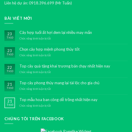
Liên hệ dự án: 0918.396.699 (Mr Tuấn)
BÀI VIẾT MỚI
Cây hợp tuổi ất hợi đem lại nhiều may mắn
23
Th10
Chức năng bình luận bị tắt
ở
Cây
hợp
Chọn cây hợp mệnh phong thủy tốt
23
tuổi
Th10
ất
Chức năng bình luận bị tắt
ở
hợi
Chọn
đem
cây
Top cây quà tặng khai trương bán chạy nhất hiện nay
22
lại
hợp
Th10
nhiều
mệnh
Chức năng bình luận bị tắt
ở
may
phong
Top
mắn
thủy
cây
Top cây phong thủy mang lại tài lộc cho gia chủ
21
tốt
quà
Th10
tặng
Chức năng bình luận bị tắt
ở
khai
Top
trương
cây
Top mẫu hoa ban công dễ trồng nhất hiện nay
21
bán
phong
Th10
chạy
thủy
Chức năng bình luận bị tắt
ở
nhất
mang
Top
hiện
lại
mẫu
nay
tài
CHÚNG TÔI TRÊN FACEBOOK
hoa
lộc
ban
cho
công
gia
dễ