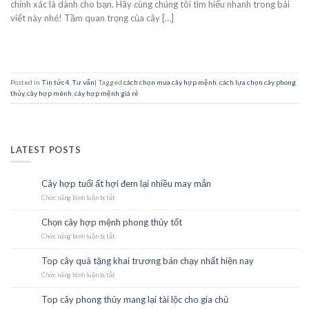
chính xác là dành cho bạn. Hãy cùng chúng tôi tìm hiểu nhanh trong bài
viết này nhé! Tầm quan trọng của cây […]
CONTINUE READING
→
Posted in
Tin tức4
,
Tư vấn
|
Tagged
cách chọn mua cây hợp mệnh
,
cách lựa chọn cây phong
thủy
,
cây hợp mênh
,
cây hợp mệnh giá rẻ
LATEST POSTS
Cây hợp tuổi ất hợi đem lại nhiều may mắn
23
Th10
Chức năng bình luận bị tắt
ở
Cây
hợp
Chọn cây hợp mệnh phong thủy tốt
23
tuổi
Th10
Chức năng bình luận bị tắt
ất
ở
hợi
Chọn
đem
cây
Top cây quà tặng khai trương bán chạy nhất hiện nay
22
lại
hợp
Th10
Chức năng bình luận bị tắt
nhiều
mệnh
ở
may
phong
Top
mắn
thủy
cây
Top cây phong thủy mang lại tài lộc cho gia chủ
21
tốt
quà
Th10