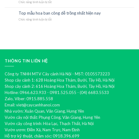
Chức năng bình luận bị tắt
tặng
ở
khai
Top
trương
cây
Top mẫu hoa ban công dễ trồng nhất hiện nay
21
bán
phong
Th10
Chức năng bình luận bị tắt
chạy
thủy
ở
nhất
mang
Top
hiện
lại
mẫu
nay
tài
hoa
lộc
ban
cho
công
gia
dễ
chủ
trồng
nhất
hiện
THÔNG TIN LIÊN HỆ
nay
Công ty TNHH MTV Cây cảnh Hà Nội - MST: 0105573223
Shop cây cảnh 1: 628 Hoàng Hoa Thám, Bưởi, Tây Hồ, Hà Nội
Shop cây cảnh 2: 616 Hoàng Hoa Thám, Bưởi, Tây Hồ, Hà Nội
Hotline: 0966.623.933 - 0981.525.055 - (04) 6683.5533
Zalo, Viber: 0915.885.558
Email: viet@caycanhhanoi.com
Nhà vườn: Xuân Quan, Văn Giang, Hưng Yên
Vườn cây nội thất: Phụng Công, Văn Giang, Hưng Yên
Vườn cây công trình: Hòa Lạc, Thạch Thất, Hà Nội
Vườn ươm: Điền Xá, Nam Trực, Nam Định
Hỗ trợ kỹ thuật, chăm sóc: 0918.396.699