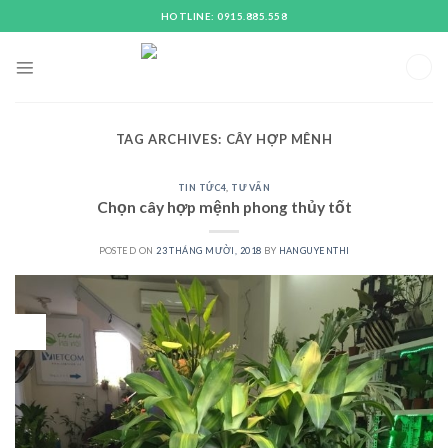
Skip
HOTLINE: 0915.885.558
to
content
TAG ARCHIVES:
CÂY HỢP MÊNH
TIN TỨC4
,
TƯ VẤN
Chọn cây hợp mệnh phong thủy tốt
POSTED ON
23 THÁNG MƯỜI, 2018
BY
HANGUYENTHI
23
Th10