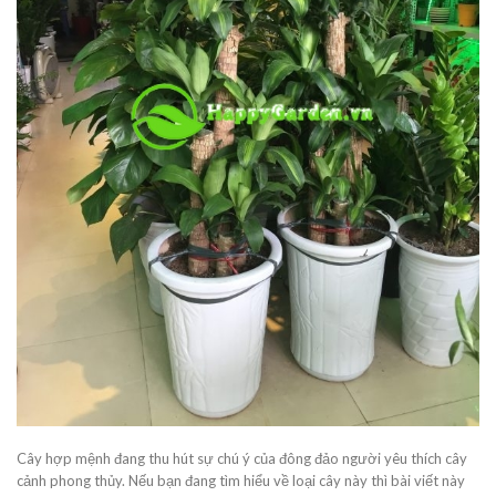
Cây hợp mệnh đang thu hút sự chú ý của đông đảo người yêu thích cây
cảnh phong thủy. Nếu bạn đang tìm hiểu về loại cây này thì bài viết này