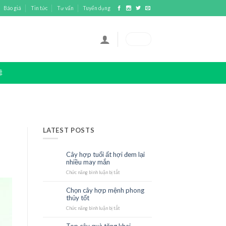
Báo giá
Tin tức
Tư vấn
Tuyển dụng
0
₫
Ệ
LATEST POSTS
Cây hợp tuổi ất hợi đem lại
23
nhiều may mắn
Th10
Chức năng bình luận bị tắt
ở
Cây
hợp
Chọn cây hợp mệnh phong
23
tuổi
thủy tốt
Th10
ất
hợi
Chức năng bình luận bị tắt
ở
đem
Chọn
lại
cây