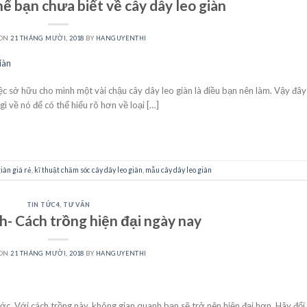
ể bạn chưa biết về cây dây leo giàn
 ON
21 THÁNG MƯỜI, 2018
BY
HANGUYENTHI
ệc sở hữu cho mình một vài chậu cây dây leo giàn là điều bạn nên làm. Vậy đây
ì về nó để có thể hiểu rõ hơn về loại […]
CONTINUE READING
→
giàn giá rẻ
,
kĩ thuật chăm sóc cây dây leo giàn
,
mẫu cây dây leo giàn
TIN TỨC4
,
TƯ VẤN
h- Cách trồng hiện đại ngày nay
 ON
21 THÁNG MƯỜI, 2018
BY
HANGUYENTHI
ớc. Với cách trồng này, không gian quanh bạn sẽ trở nên hiện đại hơn. Hãy đổi