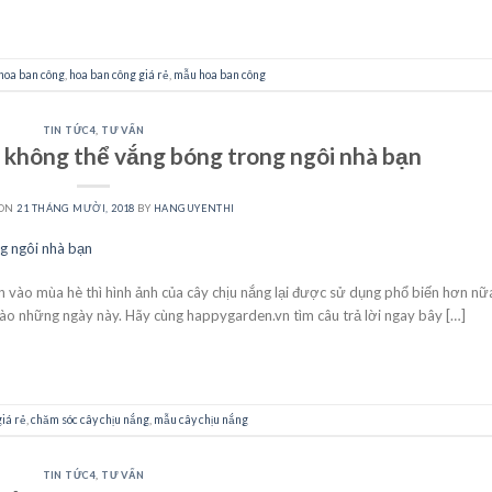
CONTINUE READING
→
hoa ban công
,
hoa ban công giá rẻ
,
mẫu hoa ban công
TIN TỨC4
,
TƯ VẤN
y không thể vắng bóng trong ngôi nhà bạn
 ON
21 THÁNG MƯỜI, 2018
BY
HANGUYENTHI
n vào mùa hè thì hình ảnh của cây chịu nắng lại được sử dụng phổ biến hơn nữ
vào những ngày này. Hãy cùng happygarden.vn tìm câu trả lời ngay bây […]
CONTINUE READING
→
giá rẻ
,
chăm sóc cây chịu nắng
,
mẫu cây chịu nắng
TIN TỨC4
,
TƯ VẤN