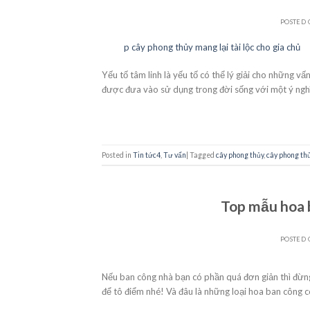
POSTED
21
Th10
Yếu tố tâm linh là yếu tố có thể lý giải cho những v
được đưa vào sử dụng trong đời sống với một ý nghĩ
Posted in
Tin tức4
,
Tư vấn
|
Tagged
cây phong thủy
,
cây phong thủ
Top mẫu hoa 
POSTED
Nếu ban công nhà bạn có phần quá đơn giản thì đừn
để tô điểm nhé! Và đâu là những loại hoa ban công