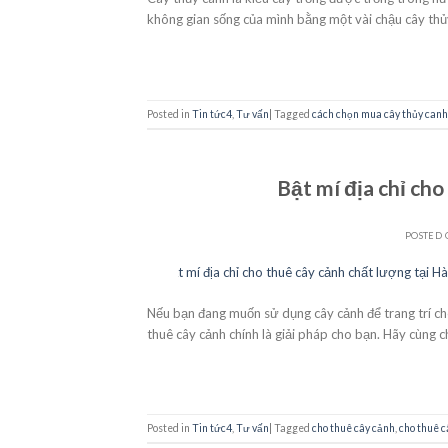
không gian sống của mình bằng một vài chậu cây thủ
Posted in
Tin tức4
,
Tư vấn
|
Tagged
cách chọn mua cây thủy canh
Bật mí địa chỉ cho
POSTED
21
Th10
Nếu bạn đang muốn sử dụng cây cảnh để trang trí cho
thuê cây cảnh chính là giải pháp cho bạn. Hãy cùng c
Posted in
Tin tức4
,
Tư vấn
|
Tagged
cho thuê cây cảnh
,
cho thuê c