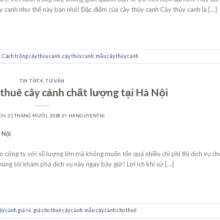
y canh như thế này bạn nhé! Đặc điểm của cây thủy canh Cây thủy canh là […]
CONTINUE READING
→
,
Cách trồng cây thủy canh
,
cây thủy canh
,
mẫu cây thủy canh
TIN TỨC4
,
TƯ VẤN
 thuê cây cảnh chất lượng tại Hà Nội
 ON
21 THÁNG MƯỜI, 2018
BY
HANGUYENTHI
 công ty với số lượng lớn mà không muốn tốn quá nhiều chi phí thì dịch vụ ch
húng tôi khám phá dịch vụ này ngay bây giờ! Lợi ích khi sử […]
CONTINUE READING
→
ây cảnh giá rẻ
,
giá cho thuê cây cảnh
,
mẫu cây cảnh cho thuê