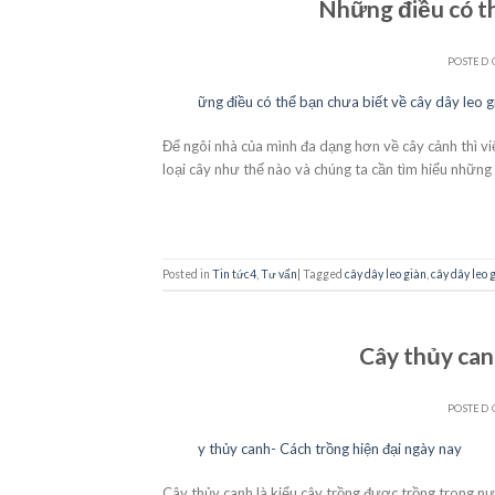
Những điều có th
POSTED
21
Th10
Để ngôi nhà của mình đa dạng hơn về cây cảnh thì vi
loại cây như thế nào và chúng ta cần tìm hiểu những g
Posted in
Tin tức4
,
Tư vấn
|
Tagged
cây dây leo giàn
,
cây dây leo 
Cây thủy can
POSTED
21
Th10
Cây thủy canh là kiểu cây trồng được trồng trong nư