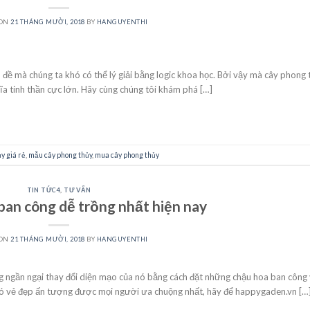
 ON
21 THÁNG MƯỜI, 2018
BY
HANGUYENTHI
ấn đề mà chúng ta khó có thể lý giải bằng logic khoa học. Bởi vậy mà cây phong
a tinh thần cực lớn. Hãy cùng chúng tôi khám phá […]
CONTINUE READING
→
y giá rẻ
,
mẫu cây phong thủy
,
mua cây phong thủy
TIN TỨC4
,
TƯ VẤN
ban công dễ trồng nhất hiện nay
 ON
21 THÁNG MƯỜI, 2018
BY
HANGUYENTHI
g ngần ngại thay đổi diện mạo của nó bằng cách đặt những chậu hoa ban công
 có vẻ đẹp ấn tượng được mọi người ưa chuộng nhất, hãy để happygaden.vn […