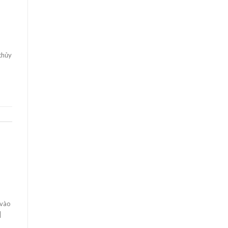
 thủy
 vào
]