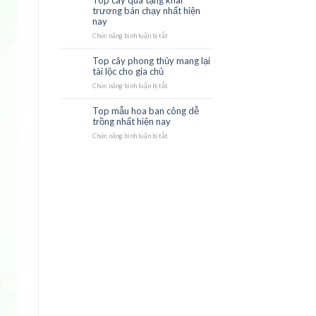
Top cây quà tặng khai
22
nhiều
hợp
trương bán chạy nhất hiện
Th10
may
mệnh
nay
mắn
phong
thủy
Chức năng bình luận bị tắt
ở
tốt
Top
cây
Top cây phong thủy mang lại
21
quà
tài lộc cho gia chủ
Th10
tặng
khai
Chức năng bình luận bị tắt
ở
trương
Top
bán
cây
Top mẫu hoa ban công dễ
21
chạy
phong
trồng nhất hiện nay
Th10
nhất
thủy
hiện
mang
Chức năng bình luận bị tắt
ở
nay
lại
Top
tài
mẫu
lộc
hoa
cho
ban
gia
công
chủ
dễ
trồng
nhất
hiện
nay