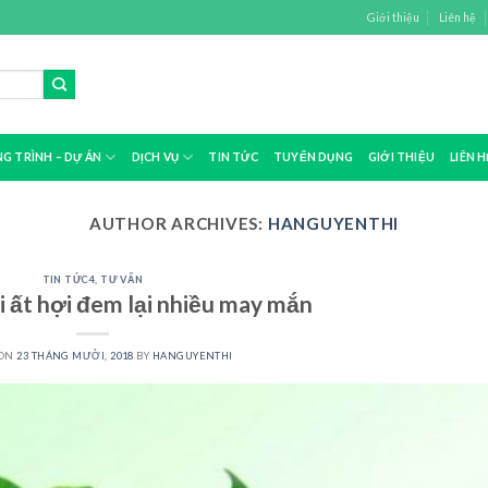
Giới thiệu
Liên hệ
G TRÌNH – DỰ ÁN
DỊCH VỤ
TIN TỨC
TUYỂN DỤNG
GIỚI THIỆU
LIÊN H
AUTHOR ARCHIVES:
HANGUYENTHI
TIN TỨC4
,
TƯ VẤN
i ất hợi đem lại nhiều may mắn
 ON
23 THÁNG MƯỜI, 2018
BY
HANGUYENTHI