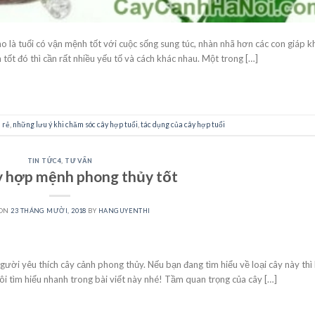
o là tuổi có vận mệnh tốt với cuộc sống sung túc, nhàn nhã hơn các con giáp k
ốt đó thì cần rất nhiều yếu tố và cách khác nhau. Một trong […]
CONTINUE READING
→
á rẻ
,
những lưu ý khi chăm sóc cây hợp tuổi
,
tác dụng của cây hợp tuổi
TIN TỨC4
,
TƯ VẤN
y hợp mệnh phong thủy tốt
 ON
23 THÁNG MƯỜI, 2018
BY
HANGUYENTHI
ời yêu thích cây cảnh phong thủy. Nếu bạn đang tìm hiểu về loại cây này thì 
tôi tìm hiểu nhanh trong bài viết này nhé! Tầm quan trọng của cây […]
CONTINUE READING
→