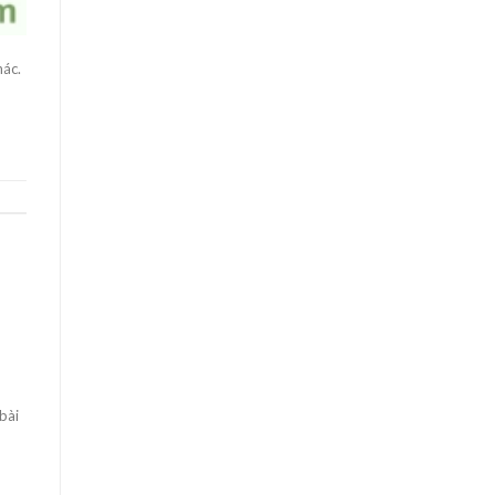
hác.
bài