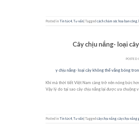
Posted in
Tin tức4
,
Tư vấn
|
Tagged
cách chăm sóc hoa ban công
,
Cây chịu nắng- loại câ
POSTED
21
Th10
Khi mà thời tiết Việt Nam càng trở nên nóng bức hơ
Vậy lý do tại sao cây chịu nắng lại được ưa chuộng 
Posted in
Tin tức4
,
Tư vấn
|
Tagged
cây chịu nắng
,
cây chịu nắng 