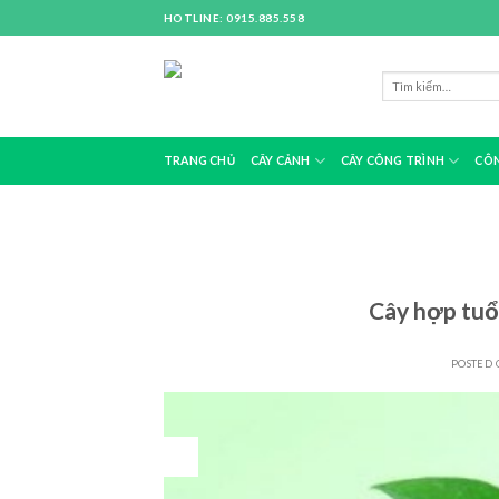
Skip
HOTLINE: 0915.885.558
to
content
TRANG CHỦ
CÂY CẢNH
CÂY CÔNG TRÌNH
CÔN
Cây hợp tuổ
POSTED
23
Th10