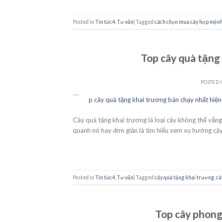
Posted in
Tin tức4
,
Tư vấn
|
Tagged
cách chọn mua cây hợp mện
Top cây quà tặng
POSTED
22
Th10
Cây quà tặng khai trương là loại cây không thể vắn
quanh nó hay đơn giản là tìm hiểu xem xu hướng cây
Posted in
Tin tức4
,
Tư vấn
|
Tagged
cây quà tặng khai trương
,
câ
Top cây phong 