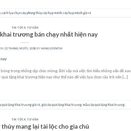
h
,
cách lựa chọn cây phong thủy
,
cây hợp mênh
,
cây hợp mệnh giá rẻ
TIN TỨC4
,
TƯ VẤN
 khai trương bán chạy nhất hiện nay
 ON
22 THÁNG MƯỜI, 2018
BY
HANGUYENTHI
g bóng trong những dịp chúc mừng. Bởi vậy mà việc tìm hiểu những vấn đề xu
 quà tặng khai trương hiện nay như thế nào để việc lựa chọn cây trở nên […]
CONTINUE READING
→
y quà tặng khai trương giá rẻ
,
giá cây quà tặng khai trương
,
mẫu cây quà tặng khai trương
TIN TỨC4
,
TƯ VẤN
thủy mang lại tài lộc cho gia chủ