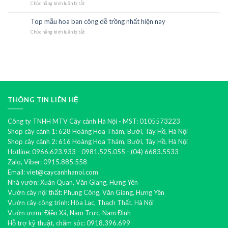
Chức năng bình luận bị tắt
tặng
ở
khai
Top
trương
cây
Top mẫu hoa ban công dễ trồng nhất hiện nay
21
bán
phong
Th10
Chức năng bình luận bị tắt
chạy
thủy
ở
nhất
mang
Top
hiện
lại
mẫu
nay
tài
hoa
lộc
ban
cho
công
gia
dễ
chủ
trồng
nhất
hiện
THÔNG TIN LIÊN HỆ
nay
Công ty TNHH MTV Cây cảnh Hà Nội - MST: 0105573223
Shop cây cảnh 1: 628 Hoàng Hoa Thám, Bưởi, Tây Hồ, Hà Nội
Shop cây cảnh 2: 616 Hoàng Hoa Thám, Bưởi, Tây Hồ, Hà Nội
Hotline: 0966.623.933 - 0981.525.055 - (04) 6683.5533
Zalo, Viber: 0915.885.558
Email: viet@caycanhhanoi.com
Nhà vườn: Xuân Quan, Văn Giang, Hưng Yên
Vườn cây nội thất: Phụng Công, Văn Giang, Hưng Yên
Vườn cây công trình: Hòa Lạc, Thạch Thất, Hà Nội
Vườn ươm: Điền Xá, Nam Trực, Nam Định
Hỗ trợ kỹ thuật, chăm sóc: 0918.396.699