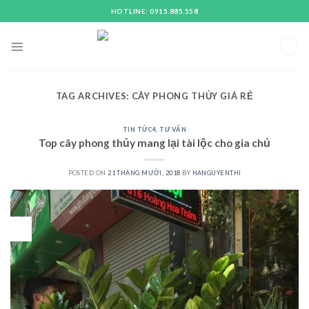
Skip
HOTLINE: 0915.885.558
to
content
TAG ARCHIVES:
CÂY PHONG THỦY GIÁ RẺ
TIN TỨC4
,
TƯ VẤN
Top cây phong thủy mang lại tài lộc cho gia chủ
POSTED ON
21 THÁNG MƯỜI, 2018
BY
HANGUYENTHI
21
Th10