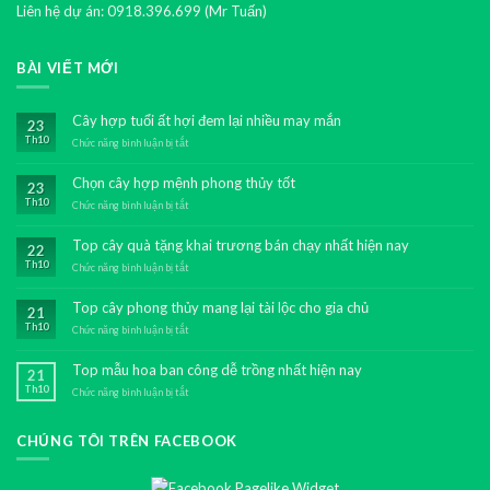
Liên hệ dự án: 0918.396.699 (Mr Tuấn)
BÀI VIẾT MỚI
Cây hợp tuổi ất hợi đem lại nhiều may mắn
23
Th10
Chức năng bình luận bị tắt
ở
Cây
hợp
Chọn cây hợp mệnh phong thủy tốt
23
tuổi
Th10
ất
Chức năng bình luận bị tắt
ở
hợi
Chọn
đem
cây
Top cây quà tặng khai trương bán chạy nhất hiện nay
22
lại
hợp
Th10
nhiều
mệnh
Chức năng bình luận bị tắt
ở
may
phong
Top
mắn
thủy
cây
Top cây phong thủy mang lại tài lộc cho gia chủ
21
tốt
quà
Th10
tặng
Chức năng bình luận bị tắt
ở
khai
Top
trương
cây
Top mẫu hoa ban công dễ trồng nhất hiện nay
21
bán
phong
Th10
chạy
thủy
Chức năng bình luận bị tắt
ở
nhất
mang
Top
hiện
lại
mẫu
nay
tài
CHÚNG TÔI TRÊN FACEBOOK
hoa
lộc
ban
cho
công
gia
dễ