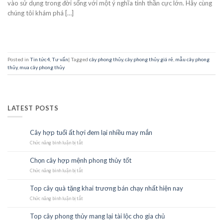
vào sử dụng trong đời sống với một ý nghĩa tinh thần cực lớn. Hãy cùng
chúng tôi khám phá […]
CONTINUE READING
→
Posted in
Tin tức4
,
Tư vấn
|
Tagged
cây phong thủy
,
cây phong thủy giá rẻ
,
mẫu cây phong
thủy
,
mua cây phong thủy
LATEST POSTS
Cây hợp tuổi ất hợi đem lại nhiều may mắn
23
Th10
Chức năng bình luận bị tắt
ở
Cây
hợp
Chọn cây hợp mệnh phong thủy tốt
23
tuổi
Th10
Chức năng bình luận bị tắt
ất
ở
hợi
Chọn
đem
cây
Top cây quà tặng khai trương bán chạy nhất hiện nay
22
lại
hợp
Th10
Chức năng bình luận bị tắt
nhiều
mệnh
ở
may
phong
Top
mắn
thủy
cây
Top cây phong thủy mang lại tài lộc cho gia chủ
21
tốt
quà
Th10