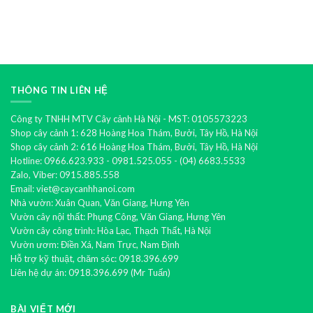
nhất
mang
Top
hiện
lại
mẫu
nay
tài
hoa
lộc
ban
cho
công
gia
dễ
chủ
trồng
nhất
hiện
THÔNG TIN LIÊN HỆ
nay
Công ty TNHH MTV Cây cảnh Hà Nội - MST: 0105573223
Shop cây cảnh 1: 628 Hoàng Hoa Thám, Bưởi, Tây Hồ, Hà Nội
Shop cây cảnh 2: 616 Hoàng Hoa Thám, Bưởi, Tây Hồ, Hà Nội
Hotline: 0966.623.933 - 0981.525.055 - (04) 6683.5533
Zalo, Viber: 0915.885.558
Email: viet@caycanhhanoi.com
Nhà vườn: Xuân Quan, Văn Giang, Hưng Yên
Vườn cây nội thất: Phụng Công, Văn Giang, Hưng Yên
Vườn cây công trình: Hòa Lạc, Thạch Thất, Hà Nội
Vườn ươm: Điền Xá, Nam Trực, Nam Định
Hỗ trợ kỹ thuật, chăm sóc: 0918.396.699
Liên hệ dự án: 0918.396.699 (Mr Tuấn)
BÀI VIẾT MỚI