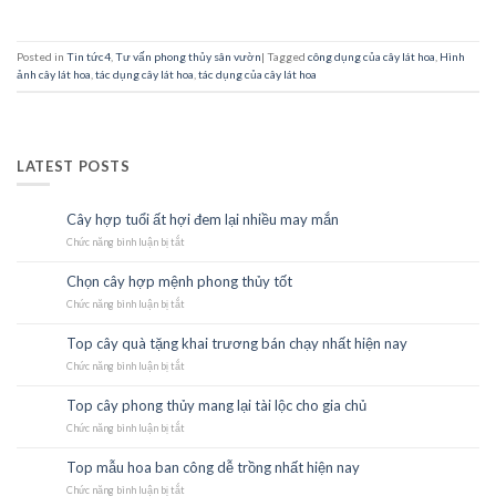
Posted in
Tin tức4
,
Tư vấn phong thủy sân vườn
|
Tagged
công dụng của cây lát hoa
,
Hình
ảnh cây lát hoa
,
tác dụng cây lát hoa
,
tác dụng của cây lát hoa
LATEST POSTS
Cây hợp tuổi ất hợi đem lại nhiều may mắn
23
Th10
Chức năng bình luận bị tắt
ở
Cây
hợp
Chọn cây hợp mệnh phong thủy tốt
23
tuổi
Th10
Chức năng bình luận bị tắt
ất
ở
hợi
Chọn
đem
cây
Top cây quà tặng khai trương bán chạy nhất hiện nay
22
lại
hợp
Th10
Chức năng bình luận bị tắt
nhiều
mệnh
ở
may
phong
Top
mắn
thủy
cây
Top cây phong thủy mang lại tài lộc cho gia chủ
21
tốt
quà
Th10
Chức năng bình luận bị tắt
tặng
ở
khai
Top
trương
cây
Top mẫu hoa ban công dễ trồng nhất hiện nay
21
bán
phong
Th10
Chức năng bình luận bị tắt
chạy
thủy
ở