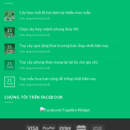
Cây hợp tuổi ất hợi đem lại nhiều may mắn
23
Th10
Chức năng bình luận bị tắt
ở
Cây
hợp
Chọn cây hợp mệnh phong thủy tốt
23
tuổi
Th10
ất
Chức năng bình luận bị tắt
ở
hợi
Chọn
đem
cây
Top cây quà tặng khai trương bán chạy nhất hiện nay
22
lại
hợp
Th10
nhiều
mệnh
Chức năng bình luận bị tắt
ở
may
phong
Top
mắn
thủy
cây
Top cây phong thủy mang lại tài lộc cho gia chủ
21
tốt
quà
Th10
tặng
Chức năng bình luận bị tắt
ở
khai
Top
trương
cây
Top mẫu hoa ban công dễ trồng nhất hiện nay
21
bán
phong
Th10
chạy
thủy
Chức năng bình luận bị tắt
ở
nhất
mang
Top
hiện
lại
mẫu
nay
tài
CHÚNG TÔI TRÊN FACEBOOK
hoa
lộc
ban
cho
công
gia
dễ
chủ
trồng
nhất
hiện
nay