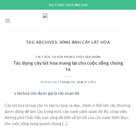
Skip
HOTLINE: 0915.885.558
to
content
TAG ARCHIVES:
HÌNH ẢNH CÂY LÁT HOA
TIN TỨC4
,
TƯ VẤN PHONG THỦY SÂN VƯỜN
Tác dụng cây lát hoa mang lại cho cuộc sống chúng
ta
POSTED ON
1 THÁNG TƯ, 2018
BY
CTV1
01
Th4
Cây lát hoa là loại cây có tán lá rộng và đẹp, chính vì thế nên cây thường
được dùng để làm cây bóng mát, cây xanh cảnh quan đô thị, công viên,
đường phố Chắc hẳn bạn cũng đã biết về lợi ích của cây xanh thiết thực
cho cuộc sống xung quanh chúng […]
CONTINUE READING
→