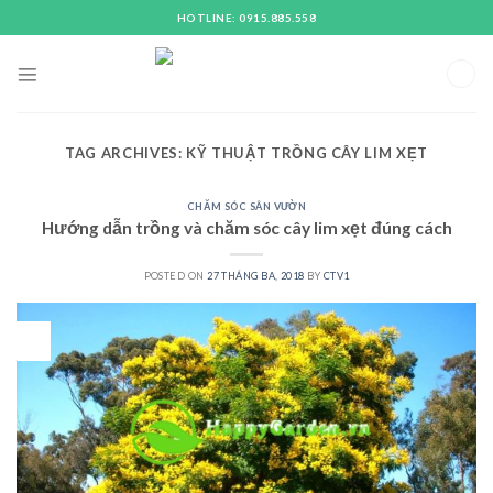
Skip
HOTLINE: 0915.885.558
to
content
TAG ARCHIVES:
KỸ THUẬT TRỒNG CÂY LIM XẸT
CHĂM SÓC SÂN VƯỜN
Hướng dẫn trồng và chăm sóc cây lim xẹt đúng cách
POSTED ON
27 THÁNG BA, 2018
BY
CTV1
27
Th3