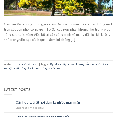
Cây Lim Xẹt không những giúp làm đẹp cảnh quan mà còn tạo bóng mát
trên các con phố, công viên. Từ đó, cây góp phần không nhỏ trong việc
nâng cao cuộc sống Việc bố trí cây công trình sẽ mang đến lợi ích không
nhỏ trong việc tạo cảnh quan, đem lại không […]
CONTINUE READING
→
Posted in
Chăm sóc sân vườn
|
Tagged
Đặc điểm cây lim xẹt
,
hướng dẫn chăm sóc cây lim
xẹt
,
kỹ thuật trồng cây lim xẹt
,
trồng cây lim xẹt
LATEST POSTS
Cây hợp tuổi ất hợi đem lại nhiều may mắn
23
Th10
Chức năng bình luận bị tắt
ở
Cây
hợp
Chọn cây hợp mệnh phong thủy tốt