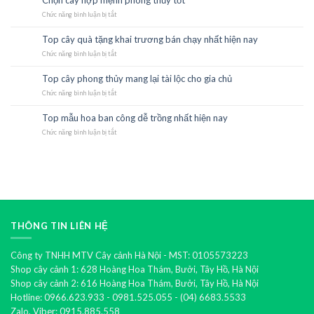
23
tuổi
Th10
Chức năng bình luận bị tắt
ất
ở
hợi
Chọn
đem
cây
Top cây quà tặng khai trương bán chạy nhất hiện nay
22
lại
hợp
Th10
Chức năng bình luận bị tắt
nhiều
mệnh
ở
may
phong
Top
mắn
thủy
cây
Top cây phong thủy mang lại tài lộc cho gia chủ
21
tốt
quà
Th10
Chức năng bình luận bị tắt
tặng
ở
khai
Top
trương
cây
Top mẫu hoa ban công dễ trồng nhất hiện nay
21
bán
phong
Th10
Chức năng bình luận bị tắt
chạy
thủy
ở
nhất
mang
Top
hiện
lại
mẫu
nay
tài
hoa
lộc
ban
cho
công
gia
dễ
chủ
trồng
nhất
hiện
THÔNG TIN LIÊN HỆ
nay
Công ty TNHH MTV Cây cảnh Hà Nội - MST: 0105573223
Shop cây cảnh 1: 628 Hoàng Hoa Thám, Bưởi, Tây Hồ, Hà Nội
Shop cây cảnh 2: 616 Hoàng Hoa Thám, Bưởi, Tây Hồ, Hà Nội
Hotline: 0966.623.933 - 0981.525.055 - (04) 6683.5533
Zalo, Viber: 0915.885.558