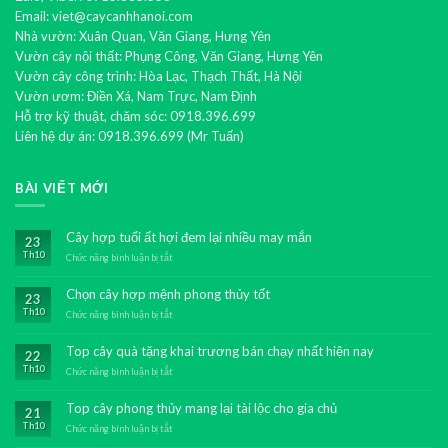
Email: viet@caycanhhanoi.com
Nhà vườn: Xuân Quan, Văn Giang, Hưng Yên
Vườn cây nội thất: Phụng Công, Văn Giang, Hưng Yên
Vườn cây công trình: Hòa Lạc, Thạch Thất, Hà Nội
Vườn ươm: Điền Xá, Nam Trực, Nam Định
Hỗ trợ kỹ thuật, chăm sóc: 0918.396.699
Liên hệ dự án: 0918.396.699 (Mr Tuấn)
BÀI VIẾT MỚI
Cây hợp tuổi ất hợi đem lại nhiều may mắn
23
Th10
Chức năng bình luận bị tắt
ở
Cây
hợp
Chọn cây hợp mệnh phong thủy tốt
23
tuổi
Th10
ất
Chức năng bình luận bị tắt
ở
hợi
Chọn
đem
cây
Top cây quà tặng khai trương bán chạy nhất hiện nay
22
lại
hợp
Th10
nhiều
mệnh
Chức năng bình luận bị tắt
ở
may
phong
Top
mắn
thủy
cây
Top cây phong thủy mang lại tài lộc cho gia chủ
21
tốt
quà
Th10
tặng
Chức năng bình luận bị tắt
ở
khai
Top