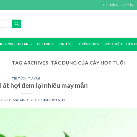
Giới thiệu
Liên hệ
G TRÌNH – DỰ ÁN
DỊCH VỤ
TIN TỨC
TUYỂN DỤNG
GIỚI THIỆU
LIÊN H
TAG ARCHIVES:
TÁC DỤNG CỦA CÂY HỢP TUỔI
TIN TỨC4
,
TƯ VẤN
i ất hợi đem lại nhiều may mắn
 ON
23 THÁNG MƯỜI, 2018
BY
HANGUYENTHI