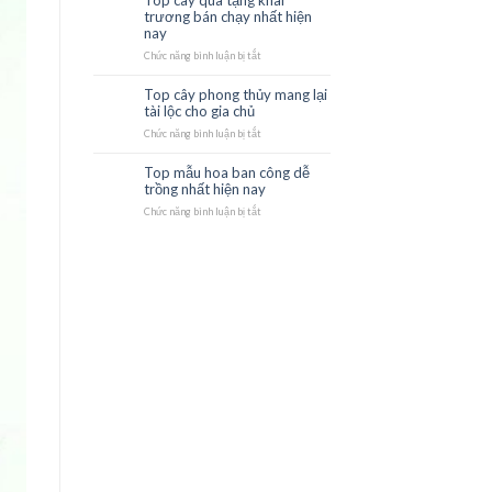
Top cây quà tặng khai
22
nhiều
hợp
trương bán chạy nhất hiện
Th10
may
mệnh
nay
mắn
phong
thủy
Chức năng bình luận bị tắt
ở
tốt
Top
cây
Top cây phong thủy mang lại
21
quà
tài lộc cho gia chủ
Th10
tặng
khai
Chức năng bình luận bị tắt
ở
trương
Top
bán
cây
Top mẫu hoa ban công dễ
21
chạy
phong
trồng nhất hiện nay
Th10
nhất
thủy
hiện
mang
Chức năng bình luận bị tắt
ở
nay
lại
Top
tài
mẫu
lộc
hoa
cho
ban
gia
công
chủ
dễ
trồng
nhất
hiện
nay