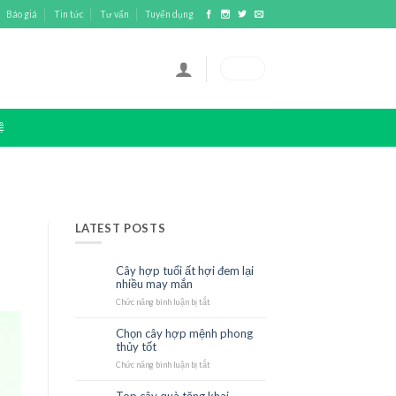
Báo giá
Tin tức
Tư vấn
Tuyển dụng
0
₫
Ệ
LATEST POSTS
Cây hợp tuổi ất hợi đem lại
23
nhiều may mắn
Th10
Chức năng bình luận bị tắt
ở
Cây
hợp
Chọn cây hợp mệnh phong
23
tuổi
thủy tốt
Th10
ất
hợi
Chức năng bình luận bị tắt
ở
đem
Chọn
lại
cây