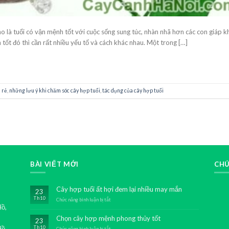
o là tuổi có vận mệnh tốt với cuộc sống sung túc, nhàn nhã hơn các con giáp k
ốt đó thì cần rất nhiều yếu tố và cách khác nhau. Một trong […]
CONTINUE READING
→
á rẻ
,
những lưu ý khi chăm sóc cây hợp tuổi
,
tác dụng của cây hợp tuổi
BÀI VIẾT MỚI
CHÚ
Cây hợp tuổi ất hợi đem lại nhiều may mắn
23
Th10
Chức năng bình luận bị tắt
ở
Hồ,
Cây
hợp
Chọn cây hợp mệnh phong thủy tốt
23
tuổi
Hồ,
Th10
ất
Chức năng bình luận bị tắt
ở