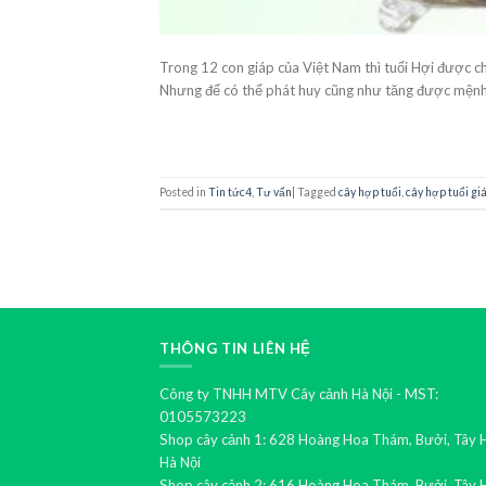
Trong 12 con giáp của Việt Nam thì tuổi Hợi được ch
Nhưng để có thể phát huy cũng như tăng được mệnh t
Posted in
Tin tức4
,
Tư vấn
|
Tagged
cây hợp tuổi
,
cây hợp tuổi gi
THÔNG TIN LIÊN HỆ
Công ty TNHH MTV Cây cảnh Hà Nội - MST:
0105573223
Shop cây cảnh 1: 628 Hoàng Hoa Thám, Bưởi, Tây 
Hà Nội
Shop cây cảnh 2: 616 Hoàng Hoa Thám, Bưởi, Tây 