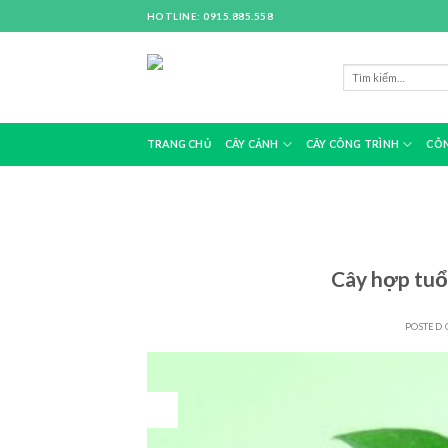
Skip
HOTLINE: 0915.885.558
to
content
TRANG CHỦ
CÂY CẢNH
CÂY CÔNG TRÌNH
CÔN
Cây hợp tuổ
POSTED
23
Th10