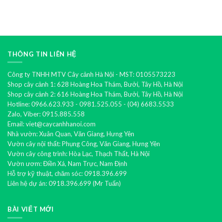
hiện
lại
mẫu
nay
tài
hoa
lộc
ban
cho
công
gia
dễ
chủ
trồng
nhất
hiện
THÔNG TIN LIÊN HỆ
nay
Công ty TNHH MTV Cây cảnh Hà Nội - MST: 0105573223
Shop cây cảnh 1: 628 Hoàng Hoa Thám, Bưởi, Tây Hồ, Hà Nội
Shop cây cảnh 2: 616 Hoàng Hoa Thám, Bưởi, Tây Hồ, Hà Nội
Hotline: 0966.623.933 - 0981.525.055 - (04) 6683.5533
Zalo, Viber: 0915.885.558
Email: viet@caycanhhanoi.com
Nhà vườn: Xuân Quan, Văn Giang, Hưng Yên
Vườn cây nội thất: Phụng Công, Văn Giang, Hưng Yên
Vườn cây công trình: Hòa Lạc, Thạch Thất, Hà Nội
Vườn ươm: Điền Xá, Nam Trực, Nam Định
Hỗ trợ kỹ thuật, chăm sóc: 0918.396.699
Liên hệ dự án: 0918.396.699 (Mr Tuấn)
BÀI VIẾT MỚI