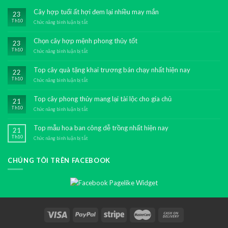
Cây hợp tuổi ất hợi đem lại nhiều may mắn
23
Th10
Chức năng bình luận bị tắt
ở
Cây
hợp
Chọn cây hợp mệnh phong thủy tốt
23
tuổi
Th10
ất
Chức năng bình luận bị tắt
ở
hợi
Chọn
đem
cây
Top cây quà tặng khai trương bán chạy nhất hiện nay
22
lại
hợp
Th10
nhiều
mệnh
Chức năng bình luận bị tắt
ở
may
phong
Top
mắn
thủy
cây
Top cây phong thủy mang lại tài lộc cho gia chủ
21
tốt
quà
Th10
tặng
Chức năng bình luận bị tắt
ở
khai
Top
trương
cây
Top mẫu hoa ban công dễ trồng nhất hiện nay
21
bán
phong
Th10
chạy
thủy
Chức năng bình luận bị tắt
ở
nhất
mang
Top
hiện
lại
mẫu
nay
tài
CHÚNG TÔI TRÊN FACEBOOK
hoa
lộc
ban
cho
công
gia
dễ
chủ
trồng
nhất
hiện
nay