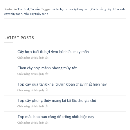
Posted in
Tin tức4
,
Tư vấn
|
Tagged
cách chọn mua cây thủy canh
,
Cách trồng cây thủy canh
,
cây thủy canh
,
mẫu cây thủy canh
LATEST POSTS
Cây hợp tuổi ất hợi đem lại nhiều may mắn
23
Th10
Chức năng bình luận bị tắt
ở
Cây
hợp
Chọn cây hợp mệnh phong thủy tốt
23
tuổi
Th10
Chức năng bình luận bị tắt
ất
ở
hợi
Chọn
đem
cây
Top cây quà tặng khai trương bán chạy nhất hiện nay
22
lại
hợp
Th10
Chức năng bình luận bị tắt
nhiều
mệnh
ở
may
phong
Top
mắn
thủy
cây
Top cây phong thủy mang lại tài lộc cho gia chủ
21
tốt
quà
Th10
Chức năng bình luận bị tắt
tặng
ở
khai
Top
trương
cây
Top mẫu hoa ban công dễ trồng nhất hiện nay
21
bán
phong
Th10
Chức năng bình luận bị tắt
chạy
thủy
ở
nhất
mang
Top