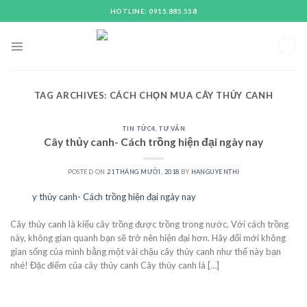
Skip
HOTLINE: 0915.885.558
to
content
TAG ARCHIVES:
CÁCH CHỌN MUA CÂY THỦY CANH
TIN TỨC4
,
TƯ VẤN
Cây thủy canh- Cách trồng hiện đại ngày nay
POSTED ON
21 THÁNG MƯỜI, 2018
BY
HANGUYENTHI
21
Th10
Cây thủy canh là kiểu cây trồng được trồng trong nước. Với cách trồng
này, không gian quanh bạn sẽ trở nên hiện đại hơn. Hãy đổi mới không
gian sống của mình bằng một vài chậu cây thủy canh như thế này bạn
nhé! Đặc điểm của cây thủy canh Cây thủy canh là […]
CONTINUE READING
→